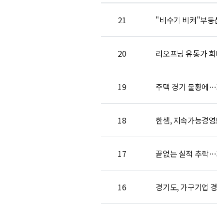
21
"비수기 비켜"부동산
20
리오프닝 유통가 희비
19
주택 경기 불황에…가
18
한샘, 지속가능경영보고
17
끝없는 실적 추락…가
16
경기도, 가구기업 