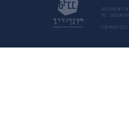
(우)11158 경
TEL : 031)539-50
COPYRIGHTS(C) 